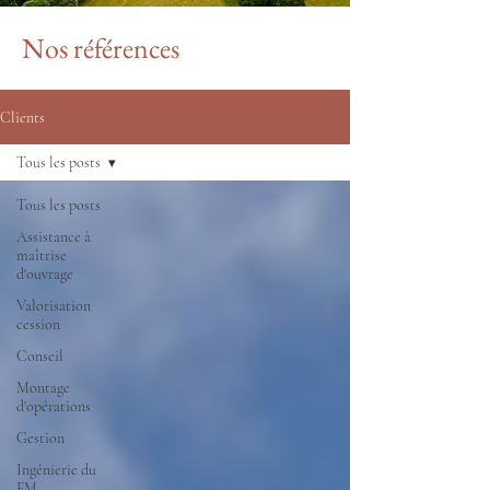
Nos références
Clients
Tous les posts
Tous les posts
Assistance à
maîtrise
d'ouvrage
Valorisation
cession
Conseil
Montage
d'opérations
Gestion
Ingénierie du
FM