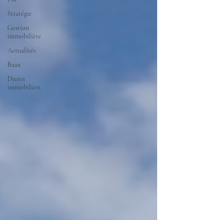
Stratégie
Gestion
immobilière
Actualités
Baux
Droits
immobiliers