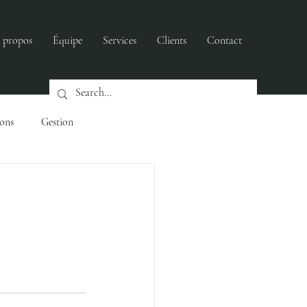
 propos
Équipe
Services
Clients
Contact
ions
Gestion
ers