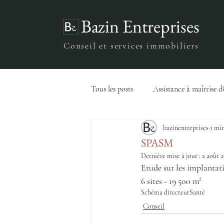
Bazin Entreprises
Conseil et services immobiliers
Tous les posts
Assistance à maîtrise d
bazinentreprises
1 min
Ingénierie du FM
Stratégie
SPASM
Dernière mise à jour :
2 août 
Etude sur les implantat
6 sites - 19 500 m²
Schéma directeur
Santé
Conseil