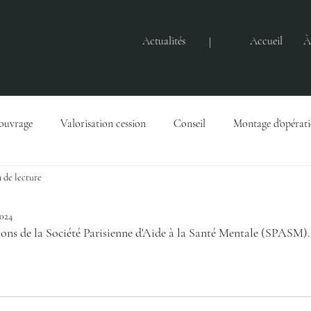
Actualités
Accueil
À
'ouvrage
Valorisation cession
Conseil
Montage d'opérat
 de lecture
Gestion immobilière
Actualités
Baux
Droits immobili
2024
ions de la Société Parisienne d'Aide à la Santé Mentale (SPASM).