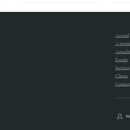
Accueil
ETE
À propo
ORANGE - RENNES
Actualit
Équipe
Services​
Clients
Contact
Vo