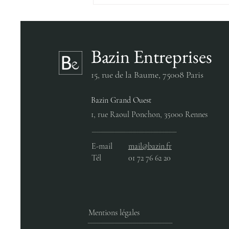
Bazin Entreprises
15, rue de la Baume,
75008 Paris
Bazin Grand Ouest
EDF SYSTÈMES
1, rue Raoul Ponchon, 35000 Rennes
ÉNERGÉTIQUES INSULAIRES
- SAINT-BARTHÉLÉMY​
E-mail
mail@bazin.fr
Tél
01 72 76 62 20
Mentions légales