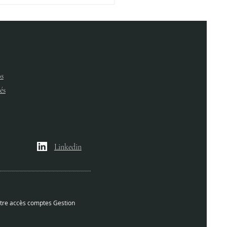
X GROUP
s
és
Linkedin
tre accès comptes Gestion