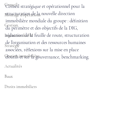
Conseil
Conseil stratégique et opérationnel pour la 
structuration de la nouvelle direction 
Montage d'opérations
immobilière mondiale du groupe : définition 
Gestion
du périmètre et des objectifs de la DIG, 
rédaction de la feuille de route, structuration 
Ingénierie du FM
de l’organisation et des ressources humaines 
Stratégie
associées, réflexions sur la mise en place 
Gestion immobilière
d’outils et sur la gouvernance, benchmarking.
Actualités
Baux
Droits immobiliers