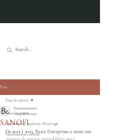
Actualités
Post
Tous les posts
bazinentreprises
Tous les posts
1 min de lecture
SANOFI
Assistance à maîtrise d'ouvrage
De 2013 à 2023, Bazin Entreprises a mené une 
Valorisation cession
mission de gestion immobilière pour 