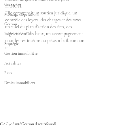
Conseil
SANOFI. 
Elle comprenait un soutien juridique, un 
Montage d'opérations
contrôle des loyers, des charges et des taxes, 
Gestion
un suivi du plan d’action des sites, des 
négociations des baux, un accompagnement 
Ingénierie du FM
pour les restitutions ou prises à bail. 200 000 
Stratégie
m².
Gestion immobilière
Actualités
Baux
Droits immobiliers
CAC40
Santé
Gestion d'actifs
Sanofi