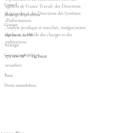
Conseil
agences de France Travail, des Directions 
Régionales et des Directions des Systèmes 
Montage d'opérations
d’Information.
Gestion
Analyse juridique et marchés, renégociation 
des baux, contrôle des charges et des 
Ingénierie du FM
indexations.
Stratégie
Gestion immobilière
175 000 m²  -  134 baux 
Actualités
Baux
Droits immobiliers