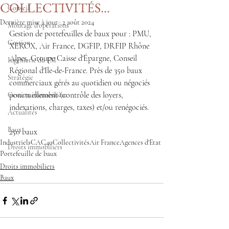
COLLECTIVITÉS...
Conseil
Dernière mise à jour :
2 août 2024
Montage d'opérations
Gestion de portefeuilles de baux pour : PMU, 
Gestion
XEROX, Air France, DGFIP, DRFIP Rhône 
Alpes, Groupe Caisse d'Épargne, Conseil 
Ingénierie du FM
Régional d'Ile-de-France. Près de 350 baux 
Stratégie
commerciaux gérés au quotidien ou négociés 
ponctuellement (contrôle des loyers, 
Gestion immobilière
indexations, charges, taxes) et/ou renégociés.
Actualités
Baux
250 baux
Industriels
CAC40
Collectivités
Air France
Agences d'Etat
Droits immobiliers
Portefeuille de baux
Droits immobiliers
Baux