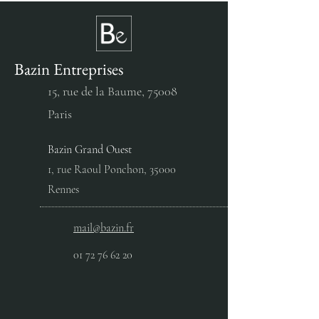
FRANCE TRAVAIL
L'ORÉAL - PROJ
Bazin Entreprises
15, rue de la Baume,
75008
Paris
Bazin Grand Ouest
1, rue Raoul Ponchon, 35000
Rennes
mail@bazin.fr
01 72 76 62 20