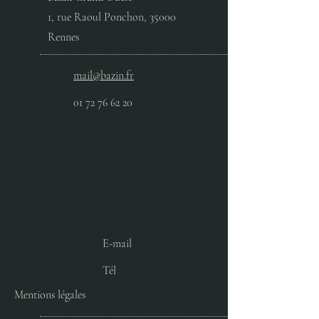
1, rue Raoul Ponchon, 35000
Rennes
mail@bazin.fr
01 72 76 62 20
E-mail
Tél
Mentions légales