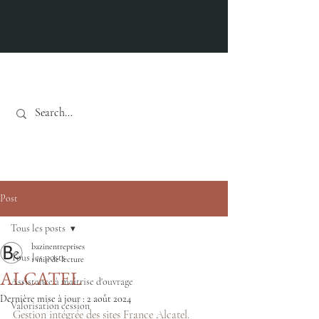
Actualités
Post
Tous les posts
bazinentreprises
Tous les posts
1 min de lecture
ALCATEL
Assistance à maîtrise d'ouvrage
Dernière mise à jour :
2 août 2024
Valorisation cession
Gestion intégrée des sites France Alcatel.