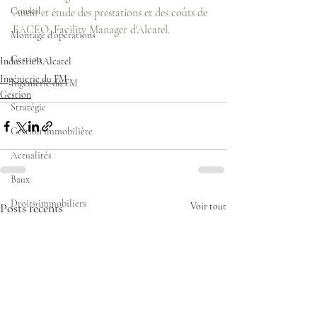
Conseil
Audit et étude des prestations et des coûts de 
FACEO, Facility Manager d'Alcatel.
Montage d'opérations
Gestion
Industriels
Alcatel
Ingénierie du FM
Ingénierie du FM
Gestion
Stratégie
Gestion immobilière
Actualités
Baux
Droits immobiliers
Posts récents
Voir tout