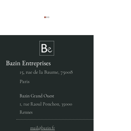
Bazin Entreprises
PETROINEOS - PROJET
L’OREAL – LINK-
IRIS
CLICHY-LA-GA
15, rue de la Baume,
75008
Paris
Bazin Grand Ouest
1, rue Raoul Ponchon, 35000
Rennes
mail@bazin.fr