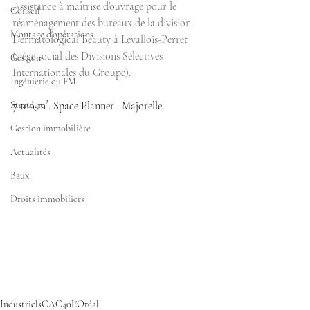
Assistance à maîtrise d’ouvrage pour le 
Conseil
réaménagement des bureaux de la division 
Montage d'opérations
Dermatological Beauty à Levallois-Perret 
(siège social des Divisions Sélectives 
Gestion
Internationales du Groupe).
Ingénierie du FM
Stratégie
7 100 m². Space Planner : Majorelle.
Gestion immobilière
Actualités
Baux
Droits immobiliers
Industriels
CAC40
L'Oréal