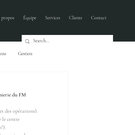
 propos
Équipe
Services
Clients
Contact
ions
Gestion
ers
nierie du FM
t des opérations).
 le centre 
²).