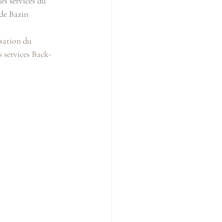
es services du 
de Bazin 
isation du 
s services Back-