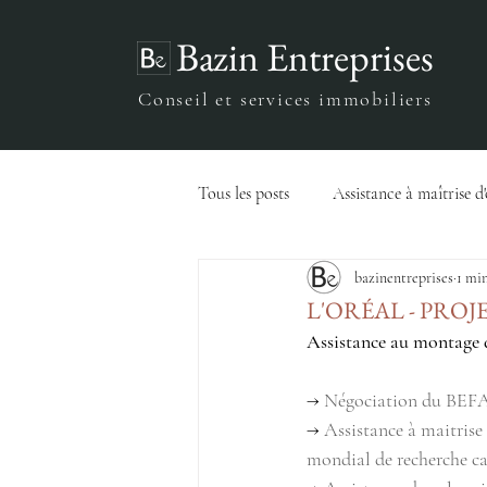
Bazin Entreprises
Conseil et services immobiliers
Tous les posts
Assistance à maîtrise d
bazinentreprises
1 min
Ingénierie du FM
Stratégie
L'ORÉAL - PROJ
Assistance au montage d
→ 
Négociation du BEFA d
→ 
Assistance à maitrise 
mondial de recherche ca