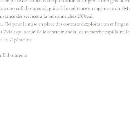
e en place des contrats d’exploitation et l’organisation générale d
 2 000 collaborateurs), grâce à l’expérience en ingénierie du FM 
aissance des services à la personne chez L’Oréal.
u FM pour la mise en place des contrats d'exploitation et l'organ
viak qui accueille le centre mondial de recherche capillaire, le
t les Opérations.
collaborateurs