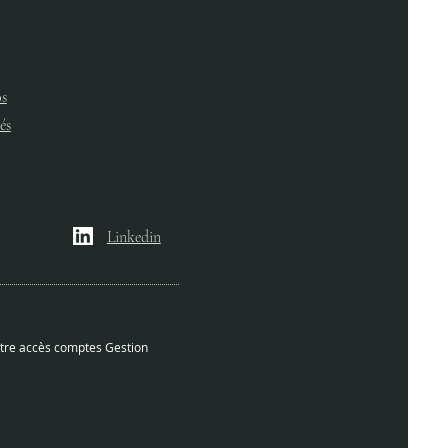
s
és
EAL – LINK-IT -
CHY-LA-GARENNE
Linkedin
tre accès comptes Gestion