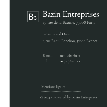
Bazin Entreprises
15, rue de la Baume,
75008 Paris
Bazin Grand Ouest
L’ORÉAL - RHAPSODY BT-IT
1, rue Raoul Ponchon, 35000 Rennes
NÉO – SAINT-OUEN
E-mail
mail@bazin.fr
Tél
01 72 76 62 20
Mentions légales
© 2024 - Powered by Bazin Entreprises