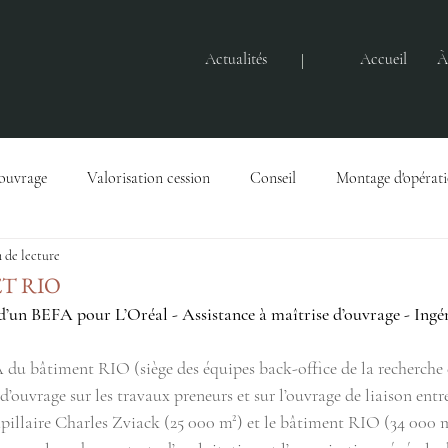
Actualités
Accueil
À
'ouvrage
Valorisation cession
Conseil
Montage d'opérat
 de lecture
Gestion immobilière
Actualités
Baux
Droits immobili
ET RIO
’un BEFA pour L’Oréal - Assistance à maîtrise d’ouvrage - Ingé
u bâtiment RIO (siège des équipes back-office de la recherche e
d’ouvrage sur les travaux preneurs et sur l’ouvrage de liaison entre
pillaire Charles Zviack (25 000 m²) et le bâtiment RIO (34 000 m