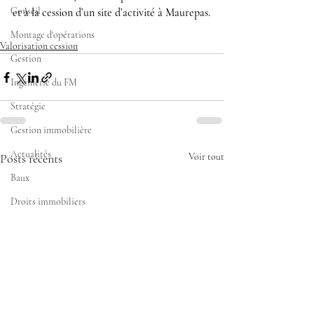
Conseil
et à la cession d’un site d’activité à Maurepas.
Montage d'opérations
Valorisation cession
Gestion
Ingénierie du FM
Stratégie
Gestion immobilière
Actualités
Posts récents
Voir tout
Baux
Droits immobiliers