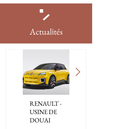
Actualités
RENAULT -
L’ORÉAL -
USINE DE
RHAPSODY BT-
DOUAI
IT NÉO – SAINT-
OUEN