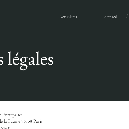
Actualités
Accueil
À
 légales
n Entreprises
e de la Baume 75008 Paris
 Bazin