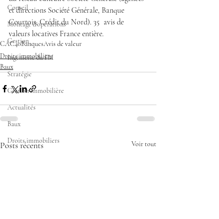
Conseil
et directions Société Générale, Banque 
Courtois, Crédit du Nord). 35  avis de 
Montage d'opérations
valeurs locatives France entière.
Gestion
CAC40
Banques
Avis de valeur
Droits immobiliers
Ingénierie du FM
Baux
Stratégie
Gestion immobilière
Actualités
Baux
Droits immobiliers
Posts récents
Voir tout