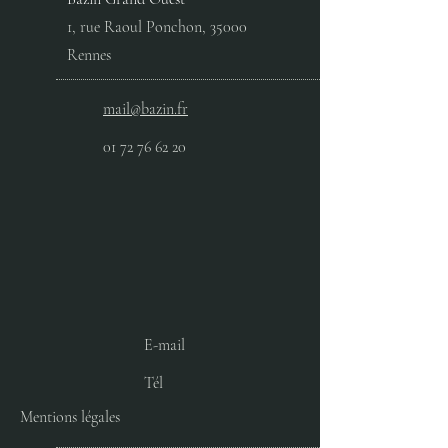
1, rue Raoul Ponchon, 35000
Rennes
mail@bazin.fr
01 72 76 62 20
E-mail
Tél
Mentions légales