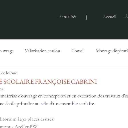
Actualités
Accueil
À
'ouvrage
Valorisation cession
Conseil
Montage d'opérat
 de lecture
Gestion immobilière
Actualités
Baux
Droits immobili
 SCOLAIRE FRANÇOISE CABRINI
025
îtrise d’ouvrage en conception et en exécution des travaux d’é
’une école primaire au sein d’un ensemble scolaire.
itorium (290 places assises)
umont - Atelier BW