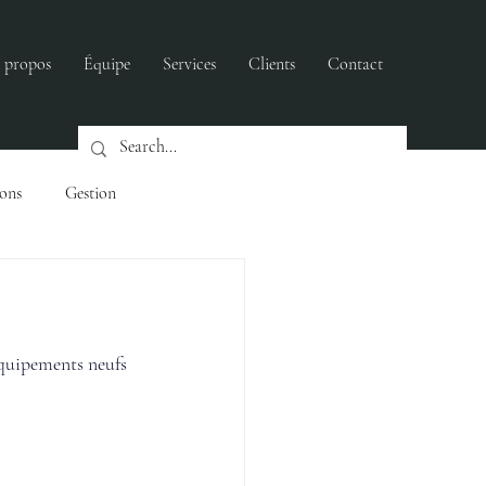
 propos
Équipe
Services
Clients
Contact
ions
Gestion
ers
quipements neufs 