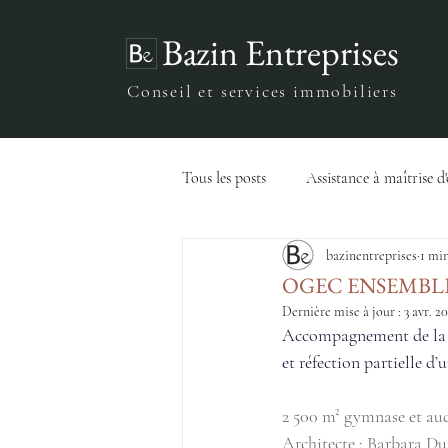
Bazin Entreprises
Conseil et services immobiliers
Tous les posts
Assistance à maîtrise d
bazinentreprises
1 min
Ingénierie du FM
Stratégie
OGEC ENSEMBLE
Dernière mise à jour :
3 avr. 2
Accompagnement de la ma
et réfection partielle d
2 500 m² gymnase et aud
Architecte : Barbara D