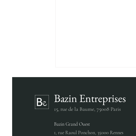
Bazin Entreprises
15, rue de la Baume,
75008 Paris
Bazin Grand Ouest
L’ORÉAL - RHAPSODY BT-IT
1, rue Raoul Ponchon, 35000 Rennes
NÉO – SAINT-OUEN