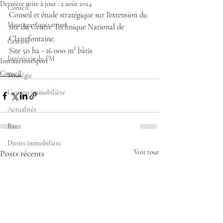
Dernière mise à jour :
2 août 2024
Conseil
Conseil et étude stratégique sur l'extension du 
Montage d'opérations
site du Centre Technique National de 
Clairefontaine.
Gestion
Site 50 ha - 16 000 m² bâtis
Ingénierie du FM
Institutions
Sport
Conseil
Stratégie
Gestion immobilière
Actualités
Baux
Droits immobiliers
Posts récents
Voir tout