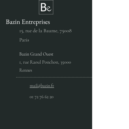
Bazin Entreprises
EDF SYSTÈMES
RENAULT – CES
ÉNERGÉTIQUES
ILOT D5
15, rue de la Baume,
75008
INSULAIRES - SAINT-
Paris
BARTHÉLÉMY​
Bazin Grand Ouest
1, rue Raoul Ponchon, 35000
Rennes
mail@bazin.fr
01 72 76 62 20