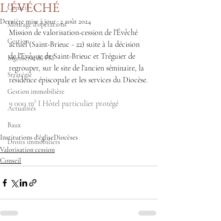
L'ÉVÉCHÉ
Conseil
Dernière mise à jour :
2 août 2024
Montage d'opérations
Mission de valorisation-cession de l’Évêché 
Gestion
actuel (Saint-Brieuc - 22) suite à la décision 
de l’Evêque de Saint-Brieuc et Tréguier de 
Ingénierie du FM
regrouper, sur le site de l’ancien séminaire, la 
Stratégie
résidence épiscopale et les services du Diocèse.
Gestion immobilière
9 000 m² I Hôtel particulier protégé
Actualités
Baux
Institutions d'église
Diocèses
Droits immobiliers
Valorisation cession
Conseil