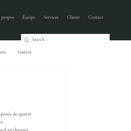
 propos
Équipe
Services
Clients
Contact
ions
Gestion
ers
posés de quatre 
es 
eil en devenir.