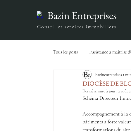
Bazin Entreprises
Conseil et services immobiliers
Tous les posts
Assistance à maîtrise d
bazinentreprises
1 min
Ingénierie du FM
Stratégie
DIOCÈSE DE BL
Dernière mise à jour :
2 août 
Schéma Directeur Immob
Accompagnement à la con
bâtiments à forte valeur
transformations du site 