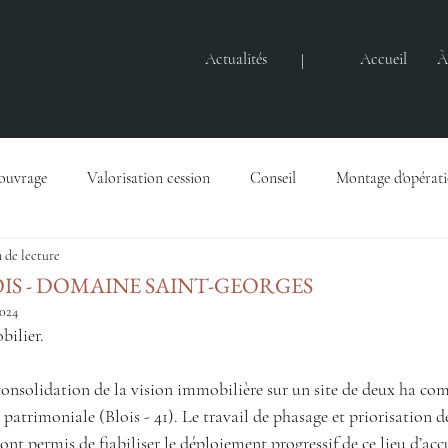
Actualités
Accueil
À
'ouvrage
Valorisation cession
Conseil
Montage d'opérat
 de lecture
Gestion immobilière
Actualités
Baux
Droits immobili
OIS - DOMAINE SAINT-GEORGES
2024
ilier.
solidation de la vision immobilière sur un site de deux ha com
 patrimoniale (Blois - 41). Le travail de phasage et priorisation d
ont permis de fiabiliser le déploiement progressif de ce lieu d’accu